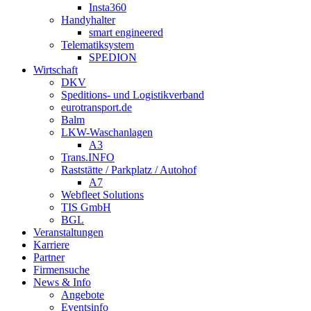
Insta360
Handyhalter
smart engineered
Telematiksystem
SPEDION
Wirtschaft
DKV
Speditions- und Logistikverband
eurotransport.de
Balm
LKW-Waschanlagen
A3
Trans.INFO
Raststätte / Parkplatz / Autohof
A7
Webfleet Solutions
TIS GmbH
BGL
Veranstaltungen
Karriere
Partner
Firmensuche
News & Info
Angebote
Eventsinfo